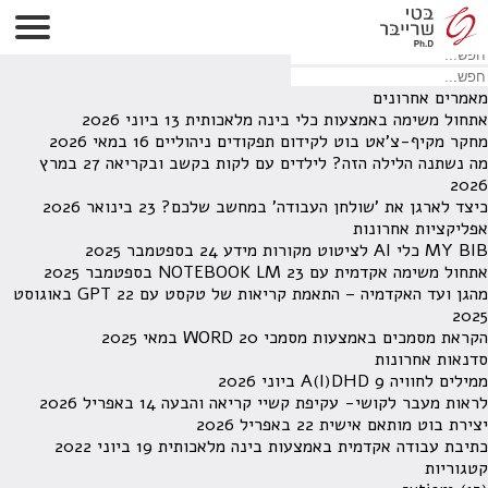
לא נמצאו תוצאות תחת קטגוריה זו.
מחפש משהו מסויים? השתמש בחיפוש
מאמרים אחרונים
אתחול משימה באמצעות כלי בינה מלאכותית
13 ביוני 2026
מחקר מקיף-צ'אט בוט לקידום תפקודים ניהוליים
16 במאי 2026
מה נשתנה הלילה הזה? לילדים עם לקות בקשב ובקריאה
27 במרץ
2026
כיצד לארגן את 'שולחן העבודה' במחשב שלכם?
23 בינואר 2026
אפליקציות אחרונות
MY BIB כלי AI לציטוט מקורות מידע
24 בספטמבר 2025
אתחול משימה אקדמית עם NOTEBOOK LM
23 בספטמבר 2025
מהגן ועד האקדמיה – התאמת קריאות של טקסט עם GPT
22 באוגוסט
2025
הקראת מסמכים באמצעות מסמכי WORD
20 במאי 2025
סדנאות אחרונות
ממילים לחוויה A(I)DHD
9 ביוני 2026
לראות מעבר לקושי- עקיפת קשיי קריאה והבעה
14 באפריל 2026
יצירת בוט מותאם אישית
22 באפריל 2026
כתיבת עבודה אקדמית באמצעות בינה מלאכותית
19 ביוני 2022
קטגוריות