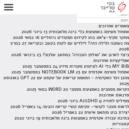
לא נמצאו תוצאות תחת קטגוריה זו.
מחפש משהו מסויים? השתמש בחיפוש
מאמרים אחרונים
אתחול משימה באמצעות כלי בינה מלאכותית
13 ביוני 2026
מחקר מקיף-צ'אט בוט לקידום תפקודים ניהוליים
16 במאי 2026
מה נשתנה הלילה הזה? לילדים עם לקות בקשב ובקריאה
27 במרץ
2026
כיצד לארגן את 'שולחן העבודה' במחשב שלכם?
23 בינואר 2026
אפליקציות אחרונות
MY BIB כלי AI לציטוט מקורות מידע
24 בספטמבר 2025
אתחול משימה אקדמית עם NOTEBOOK LM
23 בספטמבר 2025
מהגן ועד האקדמיה – התאמת קריאות של טקסט עם GPT
22 באוגוסט
2025
הקראת מסמכים באמצעות מסמכי WORD
20 במאי 2025
סדנאות אחרונות
ממילים לחוויה A(I)DHD
9 ביוני 2026
לראות מעבר לקושי- עקיפת קשיי קריאה והבעה
14 באפריל 2026
יצירת בוט מותאם אישית
22 באפריל 2026
כתיבת עבודה אקדמית באמצעות בינה מלאכותית
19 ביוני 2022
קטגוריות