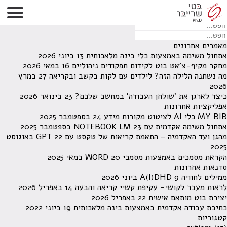
לא נמצאו תוצאות תחת קטגוריה זו.
מחפש משהו מסויים? השתמש בחיפוש
מאמרים אחרונים
אתחול משימה באמצעות כלי בינה מלאכותית
13 ביוני 2026
מחקר מקיף-צ'אט בוט לקידום תפקודים ניהוליים
16 במאי 2026
מה נשתנה הלילה הזה? לילדים עם לקות בקשב ובקריאה
27 במרץ
2026
כיצד לארגן את 'שולחן העבודה' במחשב שלכם?
23 בינואר 2026
אפליקציות אחרונות
MY BIB כלי AI לציטוט מקורות מידע
24 בספטמבר 2025
אתחול משימה אקדמית עם NOTEBOOK LM
23 בספטמבר 2025
מהגן ועד האקדמיה – התאמת קריאות של טקסט עם GPT
22 באוגוסט
2025
הקראת מסמכים באמצעות מסמכי WORD
20 במאי 2025
סדנאות אחרונות
ממילים לחוויה A(I)DHD
9 ביוני 2026
לראות מעבר לקושי- עקיפת קשיי קריאה והבעה
14 באפריל 2026
יצירת בוט מותאם אישית
22 באפריל 2026
כתיבת עבודה אקדמית באמצעות בינה מלאכותית
19 ביוני 2022
קטגוריות