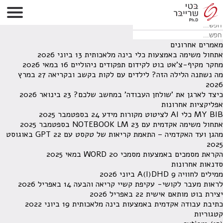
לא נמצאו תוצאות תחת קטגוריה זו.
מחפש משהו מסויים? השתמש בחיפוש
מאמרים אחרונים
אתחול משימה באמצעות כלי בינה מלאכותית
13 ביוני 2026
מחקר מקיף-צ'אט בוט לקידום תפקודים ניהוליים
16 במאי 2026
מה נשתנה הלילה הזה? לילדים עם לקות בקשב ובקריאה
27 במרץ
2026
כיצד לארגן את 'שולחן העבודה' במחשב שלכם?
23 בינואר 2026
אפליקציות אחרונות
MY BIB כלי AI לציטוט מקורות מידע
24 בספטמבר 2025
אתחול משימה אקדמית עם NOTEBOOK LM
23 בספטמבר 2025
מהגן ועד האקדמיה – התאמת קריאות של טקסט עם GPT
22 באוגוסט
2025
הקראת מסמכים באמצעות מסמכי WORD
20 במאי 2025
סדנאות אחרונות
ממילים לחוויה A(I)DHD
9 ביוני 2026
לראות מעבר לקושי- עקיפת קשיי קריאה והבעה
14 באפריל 2026
יצירת בוט מותאם אישית
22 באפריל 2026
כתיבת עבודה אקדמית באמצעות בינה מלאכותית
19 ביוני 2022
קטגוריות