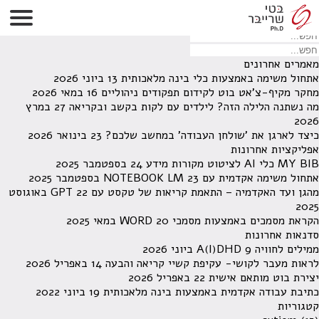
לא נמצאו תוצאות תחת קטגוריה זו.
מחפש משהו מסויים? השתמש בחיפוש
מאמרים אחרונים
אתחול משימה באמצעות כלי בינה מלאכותית
13 ביוני 2026
מחקר מקיף-צ'אט בוט לקידום תפקודים ניהוליים
16 במאי 2026
מה נשתנה הלילה הזה? לילדים עם לקות בקשב ובקריאה
27 במרץ
2026
כיצד לארגן את 'שולחן העבודה' במחשב שלכם?
23 בינואר 2026
אפליקציות אחרונות
MY BIB כלי AI לציטוט מקורות מידע
24 בספטמבר 2025
אתחול משימה אקדמית עם NOTEBOOK LM
23 בספטמבר 2025
מהגן ועד האקדמיה – התאמת קריאות של טקסט עם GPT
22 באוגוסט
2025
הקראת מסמכים באמצעות מסמכי WORD
20 במאי 2025
סדנאות אחרונות
ממילים לחוויה A(I)DHD
9 ביוני 2026
לראות מעבר לקושי- עקיפת קשיי קריאה והבעה
14 באפריל 2026
יצירת בוט מותאם אישית
22 באפריל 2026
כתיבת עבודה אקדמית באמצעות בינה מלאכותית
19 ביוני 2022
קטגוריות