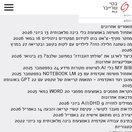
לא נמצאו תוצאות תחת קטגוריה זו.
מחפש משהו מסויים? השתמש בחיפוש
מאמרים אחרונים
אתחול משימה באמצעות כלי בינה מלאכותית
13 ביוני 2026
מחקר מקיף-צ'אט בוט לקידום תפקודים ניהוליים
16 במאי 2026
מה נשתנה הלילה הזה? לילדים עם לקות בקשב ובקריאה
27 במרץ
2026
כיצד לארגן את 'שולחן העבודה' במחשב שלכם?
23 בינואר 2026
אפליקציות אחרונות
MY BIB כלי AI לציטוט מקורות מידע
24 בספטמבר 2025
אתחול משימה אקדמית עם NOTEBOOK LM
23 בספטמבר 2025
מהגן ועד האקדמיה – התאמת קריאות של טקסט עם GPT
22 באוגוסט
2025
הקראת מסמכים באמצעות מסמכי WORD
20 במאי 2025
סדנאות אחרונות
ממילים לחוויה A(I)DHD
9 ביוני 2026
לראות מעבר לקושי- עקיפת קשיי קריאה והבעה
14 באפריל 2026
יצירת בוט מותאם אישית
22 באפריל 2026
כתיבת עבודה אקדמית באמצעות בינה מלאכותית
19 ביוני 2022
קטגוריות