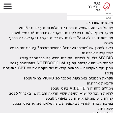
לא נמצאו תוצאות תחת קטגוריה זו.
מחפש משהו מסויים? השתמש בחיפוש
מאמרים אחרונים
אתחול משימה באמצעות כלי בינה מלאכותית
13 ביוני 2026
מחקר מקיף-צ'אט בוט לקידום תפקודים ניהוליים
16 במאי 2026
מה נשתנה הלילה הזה? לילדים עם לקות בקשב ובקריאה
27 במרץ
2026
כיצד לארגן את 'שולחן העבודה' במחשב שלכם?
23 בינואר 2026
אפליקציות אחרונות
MY BIB כלי AI לציטוט מקורות מידע
24 בספטמבר 2025
אתחול משימה אקדמית עם NOTEBOOK LM
23 בספטמבר 2025
מהגן ועד האקדמיה – התאמת קריאות של טקסט עם GPT
22 באוגוסט
2025
הקראת מסמכים באמצעות מסמכי WORD
20 במאי 2025
סדנאות אחרונות
ממילים לחוויה A(I)DHD
9 ביוני 2026
לראות מעבר לקושי- עקיפת קשיי קריאה והבעה
14 באפריל 2026
יצירת בוט מותאם אישית
22 באפריל 2026
כתיבת עבודה אקדמית באמצעות בינה מלאכותית
19 ביוני 2022
קטגוריות