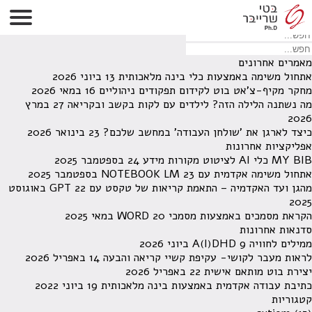
לא נמצאו תוצאות תחת קטגוריה זו.
מחפש משהו מסויים? השתמש בחיפוש
מאמרים אחרונים
אתחול משימה באמצעות כלי בינה מלאכותית
13 ביוני 2026
מחקר מקיף-צ'אט בוט לקידום תפקודים ניהוליים
16 במאי 2026
מה נשתנה הלילה הזה? לילדים עם לקות בקשב ובקריאה
27 במרץ
2026
כיצד לארגן את 'שולחן העבודה' במחשב שלכם?
23 בינואר 2026
אפליקציות אחרונות
MY BIB כלי AI לציטוט מקורות מידע
24 בספטמבר 2025
אתחול משימה אקדמית עם NOTEBOOK LM
23 בספטמבר 2025
מהגן ועד האקדמיה – התאמת קריאות של טקסט עם GPT
22 באוגוסט
2025
הקראת מסמכים באמצעות מסמכי WORD
20 במאי 2025
סדנאות אחרונות
ממילים לחוויה A(I)DHD
9 ביוני 2026
לראות מעבר לקושי- עקיפת קשיי קריאה והבעה
14 באפריל 2026
יצירת בוט מותאם אישית
22 באפריל 2026
כתיבת עבודה אקדמית באמצעות בינה מלאכותית
19 ביוני 2022
קטגוריות