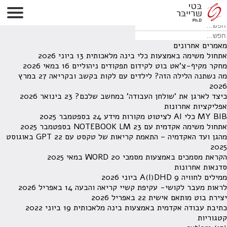
לא נמצאו תוצאות תחת קטגוריה זו.
מחפש משהו מסויים? השתמש בחיפוש
מאמרים אחרונים
אתחול משימה באמצעות כלי בינה מלאכותית
13 ביוני 2026
מחקר מקיף-צ'אט בוט לקידום תפקודים ניהוליים
16 במאי 2026
מה נשתנה הלילה הזה? לילדים עם לקות בקשב ובקריאה
27 במרץ
2026
כיצד לארגן את 'שולחן העבודה' במחשב שלכם?
23 בינואר 2026
אפליקציות אחרונות
MY BIB כלי AI לציטוט מקורות מידע
24 בספטמבר 2025
אתחול משימה אקדמית עם NOTEBOOK LM
23 בספטמבר 2025
מהגן ועד האקדמיה – התאמת קריאות של טקסט עם GPT
22 באוגוסט
2025
הקראת מסמכים באמצעות מסמכי WORD
20 במאי 2025
סדנאות אחרונות
ממילים לחוויה A(I)DHD
9 ביוני 2026
לראות מעבר לקושי- עקיפת קשיי קריאה והבעה
14 באפריל 2026
יצירת בוט מותאם אישית
22 באפריל 2026
כתיבת עבודה אקדמית באמצעות בינה מלאכותית
19 ביוני 2022
קטגוריות