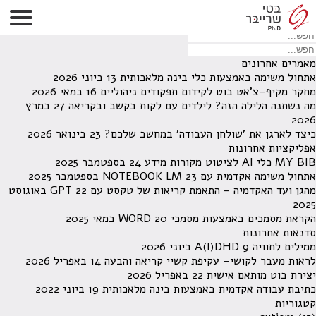
לא נמצאו תוצאות תחת קטגוריה זו.
מחפש משהו מסויים? השתמש בחיפוש
מאמרים אחרונים
אתחול משימה באמצעות כלי בינה מלאכותית
13 ביוני 2026
מחקר מקיף-צ'אט בוט לקידום תפקודים ניהוליים
16 במאי 2026
מה נשתנה הלילה הזה? לילדים עם לקות בקשב ובקריאה
27 במרץ
2026
כיצד לארגן את 'שולחן העבודה' במחשב שלכם?
23 בינואר 2026
אפליקציות אחרונות
MY BIB כלי AI לציטוט מקורות מידע
24 בספטמבר 2025
אתחול משימה אקדמית עם NOTEBOOK LM
23 בספטמבר 2025
מהגן ועד האקדמיה – התאמת קריאות של טקסט עם GPT
22 באוגוסט
2025
הקראת מסמכים באמצעות מסמכי WORD
20 במאי 2025
סדנאות אחרונות
ממילים לחוויה A(I)DHD
9 ביוני 2026
לראות מעבר לקושי- עקיפת קשיי קריאה והבעה
14 באפריל 2026
יצירת בוט מותאם אישית
22 באפריל 2026
כתיבת עבודה אקדמית באמצעות בינה מלאכותית
19 ביוני 2022
קטגוריות