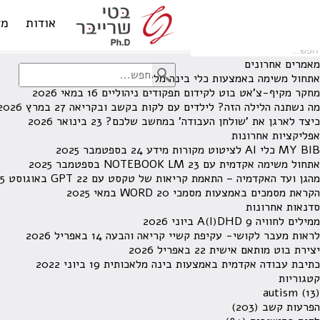
לא נמצאו תוצאות תחת קטגוריה זו.
מחפש משהו מסויים? השתמש בחיפוש
אודות
מד
מאמרים אחרונים
אתחול משימה באמצעות כלי בינה מלאכותית
13 ביוני 2026
מחקר מקיף-צ'אט בוט לקידום תפקודים ניהוליים
16 במאי 2026
מה נשתנה הלילה הזה? לילדים עם לקות בקשב ובקריאה
27 במרץ 2026
כיצד לארגן את 'שולחן העבודה' במחשב שלכם?
23 בינואר 2026
אפליקציות אחרונות
MY BIB כלי AI לציטוט מקורות מידע
24 בספטמבר 2025
אתחול משימה אקדמית עם NOTEBOOK LM
23 בספטמבר 2025
מהגן ועד האקדמיה – התאמת קריאות של טקסט עם GPT
22 באוגוסט 2025
הקראת מסמכים באמצעות מסמכי WORD
20 במאי 2025
סדנאות אחרונות
ממילים לחוויה A(I)DHD
9 ביוני 2026
לראות מעבר לקושי- עקיפת קשיי קריאה והבעה
14 באפריל 2026
יצירת בוט מותאם אישית
22 באפריל 2026
כתיבת עבודה אקדמית באמצעות בינה מלאכותית
19 ביוני 2022
קטגוריות
autism
(13)
הפרעות קשב
(203)