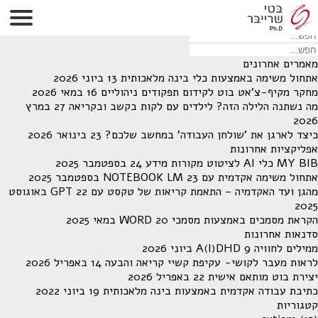
לא נמצאו תוצאות תחת קטגוריה זו.
מחפש משהו מסויים? השתמש בחיפוש
מאמרים אחרונים
אתחול משימה באמצעות כלי בינה מלאכותית
13 ביוני 2026
מחקר מקיף-צ'אט בוט לקידום תפקודים ניהוליים
16 במאי 2026
מה נשתנה הלילה הזה? לילדים עם לקות בקשב ובקריאה
27 במרץ
2026
כיצד לארגן את 'שולחן העבודה' במחשב שלכם?
23 בינואר 2026
אפליקציות אחרונות
MY BIB כלי AI לציטוט מקורות מידע
24 בספטמבר 2025
אתחול משימה אקדמית עם NOTEBOOK LM
23 בספטמבר 2025
מהגן ועד האקדמיה – התאמת קריאות של טקסט עם GPT
22 באוגוסט
2025
הקראת מסמכים באמצעות מסמכי WORD
20 במאי 2025
סדנאות אחרונות
ממילים לחוויה A(I)DHD
9 ביוני 2026
לראות מעבר לקושי- עקיפת קשיי קריאה והבעה
14 באפריל 2026
יצירת בוט מותאם אישית
22 באפריל 2026
כתיבת עבודה אקדמית באמצעות בינה מלאכותית
19 ביוני 2022
קטגוריות