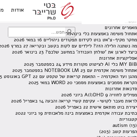
לא נמצאו תוצאות תחת קטגוריה זו.
מחפש משהו מסויים? השתמש בחיפוש
אודות
מד
מאמרים אחרונים
אתחול משימה באמצעות כלי בינה מלאכותית
13 ביוני 2026
מחקר מקיף-צ'אט בוט לקידום תפקודים ניהוליים
16 במאי 2026
מה נשתנה הלילה הזה? לילדים עם לקות בקשב ובקריאה
27 במרץ 2026
כיצד לארגן את 'שולחן העבודה' במחשב שלכם?
23 בינואר 2026
אפליקציות אחרונות
MY BIB כלי AI לציטוט מקורות מידע
24 בספטמבר 2025
אתחול משימה אקדמית עם NOTEBOOK LM
23 בספטמבר 2025
מהגן ועד האקדמיה – התאמת קריאות של טקסט עם GPT
22 באוגוסט 2025
הקראת מסמכים באמצעות מסמכי WORD
20 במאי 2025
סדנאות אחרונות
ממילים לחוויה A(I)DHD
9 ביוני 2026
לראות מעבר לקושי- עקיפת קשיי קריאה והבעה
14 באפריל 2026
יצירת בוט מותאם אישית
22 באפריל 2026
כתיבת עבודה אקדמית באמצעות בינה מלאכותית
19 ביוני 2022
קטגוריות
autism
(13)
הפרעות קשב
(203)