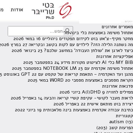
לא נמצאו תוצאות תחת קטגוריה זו.
מחפש משהו מסויים? השתמש בחיפוש
אודות
מד
מאמרים אחרונים
אתחול משימה באמצעות כלי בינה מלאכותית
13 ביוני 2026
מחקר מקיף-צ'אט בוט לקידום תפקודים ניהוליים
16 במאי 2026
מה נשתנה הלילה הזה? לילדים עם לקות בקשב ובקריאה
27 במרץ 2026
כיצד לארגן את 'שולחן העבודה' במחשב שלכם?
23 בינואר 2026
אפליקציות אחרונות
MY BIB כלי AI לציטוט מקורות מידע
24 בספטמבר 2025
אתחול משימה אקדמית עם NOTEBOOK LM
23 בספטמבר 2025
מהגן ועד האקדמיה – התאמת קריאות של טקסט עם GPT
22 באוגוסט 2025
הקראת מסמכים באמצעות מסמכי WORD
20 במאי 2025
סדנאות אחרונות
ממילים לחוויה A(I)DHD
9 ביוני 2026
לראות מעבר לקושי- עקיפת קשיי קריאה והבעה
14 באפריל 2026
יצירת בוט מותאם אישית
22 באפריל 2026
כתיבת עבודה אקדמית באמצעות בינה מלאכותית
19 ביוני 2022
קטגוריות
autism
(13)
הפרעות קשב
(203)