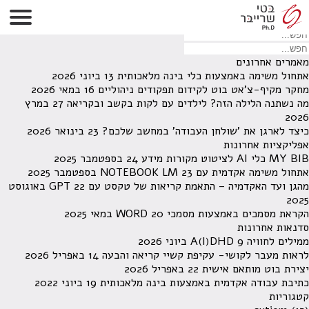
לא נמצאו תוצאות תחת קטגוריה זו.
מחפש משהו מסויים? השתמש בחיפוש
מאמרים אחרונים
אתחול משימה באמצעות כלי בינה מלאכותית
13 ביוני 2026
מחקר מקיף-צ'אט בוט לקידום תפקודים ניהוליים
16 במאי 2026
מה נשתנה הלילה הזה? לילדים עם לקות בקשב ובקריאה
27 במרץ
2026
כיצד לארגן את 'שולחן העבודה' במחשב שלכם?
23 בינואר 2026
אפליקציות אחרונות
MY BIB כלי AI לציטוט מקורות מידע
24 בספטמבר 2025
אתחול משימה אקדמית עם NOTEBOOK LM
23 בספטמבר 2025
מהגן ועד האקדמיה – התאמת קריאות של טקסט עם GPT
22 באוגוסט
2025
הקראת מסמכים באמצעות מסמכי WORD
20 במאי 2025
סדנאות אחרונות
ממילים לחוויה A(I)DHD
9 ביוני 2026
לראות מעבר לקושי- עקיפת קשיי קריאה והבעה
14 באפריל 2026
יצירת בוט מותאם אישית
22 באפריל 2026
כתיבת עבודה אקדמית באמצעות בינה מלאכותית
19 ביוני 2022
קטגוריות