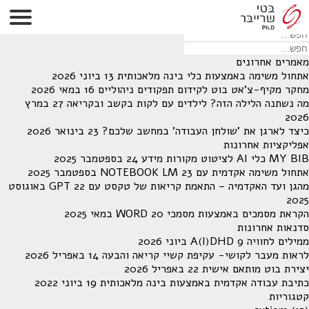
לא נמצאו תוצאות תחת קטגוריה זו.
מחפש משהו מסויים? השתמש בחיפוש
מאמרים אחרונים
אתחול משימה באמצעות כלי בינה מלאכותית
13 ביוני 2026
מחקר מקיף-צ'אט בוט לקידום תפקודים ניהוליים
16 במאי 2026
מה נשתנה הלילה הזה? לילדים עם לקות בקשב ובקריאה
27 במרץ
2026
כיצד לארגן את 'שולחן העבודה' במחשב שלכם?
23 בינואר 2026
אפליקציות אחרונות
MY BIB כלי AI לציטוט מקורות מידע
24 בספטמבר 2025
אתחול משימה אקדמית עם NOTEBOOK LM
23 בספטמבר 2025
מהגן ועד האקדמיה – התאמת קריאות של טקסט עם GPT
22 באוגוסט
2025
הקראת מסמכים באמצעות מסמכי WORD
20 במאי 2025
סדנאות אחרונות
ממילים לחוויה A(I)DHD
9 ביוני 2026
לראות מעבר לקושי- עקיפת קשיי קריאה והבעה
14 באפריל 2026
יצירת בוט מותאם אישית
22 באפריל 2026
כתיבת עבודה אקדמית באמצעות בינה מלאכותית
19 ביוני 2022
קטגוריות