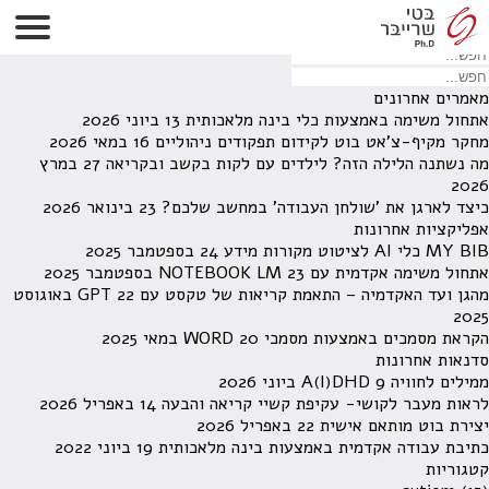
לא נמצאו תוצאות תחת קטגוריה זו.
מחפש משהו מסויים? השתמש בחיפוש
מאמרים אחרונים
אתחול משימה באמצעות כלי בינה מלאכותית
13 ביוני 2026
מחקר מקיף-צ'אט בוט לקידום תפקודים ניהוליים
16 במאי 2026
מה נשתנה הלילה הזה? לילדים עם לקות בקשב ובקריאה
27 במרץ
2026
כיצד לארגן את 'שולחן העבודה' במחשב שלכם?
23 בינואר 2026
אפליקציות אחרונות
MY BIB כלי AI לציטוט מקורות מידע
24 בספטמבר 2025
אתחול משימה אקדמית עם NOTEBOOK LM
23 בספטמבר 2025
מהגן ועד האקדמיה – התאמת קריאות של טקסט עם GPT
22 באוגוסט
2025
הקראת מסמכים באמצעות מסמכי WORD
20 במאי 2025
סדנאות אחרונות
ממילים לחוויה A(I)DHD
9 ביוני 2026
לראות מעבר לקושי- עקיפת קשיי קריאה והבעה
14 באפריל 2026
יצירת בוט מותאם אישית
22 באפריל 2026
כתיבת עבודה אקדמית באמצעות בינה מלאכותית
19 ביוני 2022
קטגוריות