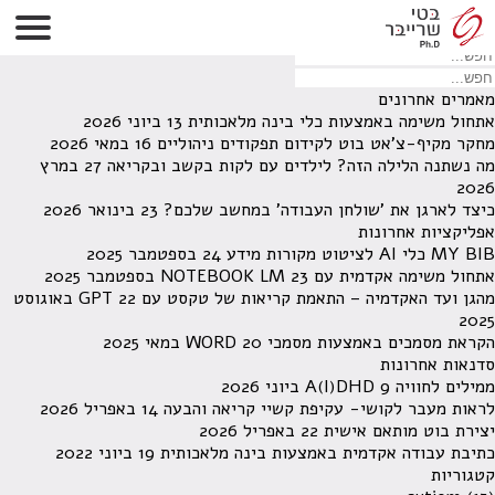
לא נמצאו תוצאות תחת קטגוריה זו.
מחפש משהו מסויים? השתמש בחיפוש
מאמרים אחרונים
אתחול משימה באמצעות כלי בינה מלאכותית
13 ביוני 2026
מחקר מקיף-צ'אט בוט לקידום תפקודים ניהוליים
16 במאי 2026
מה נשתנה הלילה הזה? לילדים עם לקות בקשב ובקריאה
27 במרץ
2026
כיצד לארגן את 'שולחן העבודה' במחשב שלכם?
23 בינואר 2026
אפליקציות אחרונות
MY BIB כלי AI לציטוט מקורות מידע
24 בספטמבר 2025
אתחול משימה אקדמית עם NOTEBOOK LM
23 בספטמבר 2025
מהגן ועד האקדמיה – התאמת קריאות של טקסט עם GPT
22 באוגוסט
2025
הקראת מסמכים באמצעות מסמכי WORD
20 במאי 2025
סדנאות אחרונות
ממילים לחוויה A(I)DHD
9 ביוני 2026
לראות מעבר לקושי- עקיפת קשיי קריאה והבעה
14 באפריל 2026
יצירת בוט מותאם אישית
22 באפריל 2026
כתיבת עבודה אקדמית באמצעות בינה מלאכותית
19 ביוני 2022
קטגוריות