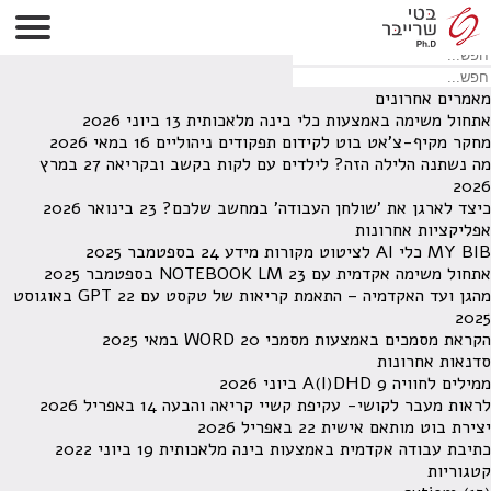
לא נמצאו תוצאות תחת קטגוריה זו.
מחפש משהו מסויים? השתמש בחיפוש
מאמרים אחרונים
אתחול משימה באמצעות כלי בינה מלאכותית
13 ביוני 2026
מחקר מקיף-צ'אט בוט לקידום תפקודים ניהוליים
16 במאי 2026
מה נשתנה הלילה הזה? לילדים עם לקות בקשב ובקריאה
27 במרץ
2026
כיצד לארגן את 'שולחן העבודה' במחשב שלכם?
23 בינואר 2026
אפליקציות אחרונות
MY BIB כלי AI לציטוט מקורות מידע
24 בספטמבר 2025
אתחול משימה אקדמית עם NOTEBOOK LM
23 בספטמבר 2025
מהגן ועד האקדמיה – התאמת קריאות של טקסט עם GPT
22 באוגוסט
2025
הקראת מסמכים באמצעות מסמכי WORD
20 במאי 2025
סדנאות אחרונות
ממילים לחוויה A(I)DHD
9 ביוני 2026
לראות מעבר לקושי- עקיפת קשיי קריאה והבעה
14 באפריל 2026
יצירת בוט מותאם אישית
22 באפריל 2026
כתיבת עבודה אקדמית באמצעות בינה מלאכותית
19 ביוני 2022
קטגוריות