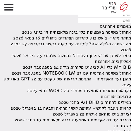
לא נמצאו תוצאות תחת קטגוריה זו.
מחפש משהו מסויים? השתמש בחיפוש
מאמרים אחרונים
אתחול משימה באמצעות כלי בינה מלאכותית
13 ביוני 2026
מחקר מקיף-צ'אט בוט לקידום תפקודים ניהוליים
16 במאי 2026
מה נשתנה הלילה הזה? לילדים עם לקות בקשב ובקריאה
27 במרץ
2026
כיצד לארגן את 'שולחן העבודה' במחשב שלכם?
23 בינואר 2026
אפליקציות אחרונות
MY BIB כלי AI לציטוט מקורות מידע
24 בספטמבר 2025
אתחול משימה אקדמית עם NOTEBOOK LM
23 בספטמבר 2025
מהגן ועד האקדמיה – התאמת קריאות של טקסט עם GPT
22 באוגוסט
2025
הקראת מסמכים באמצעות מסמכי WORD
20 במאי 2025
סדנאות אחרונות
ממילים לחוויה A(I)DHD
9 ביוני 2026
לראות מעבר לקושי- עקיפת קשיי קריאה והבעה
14 באפריל 2026
יצירת בוט מותאם אישית
22 באפריל 2026
כתיבת עבודה אקדמית באמצעות בינה מלאכותית
19 ביוני 2022
קטגוריות