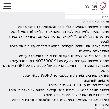
לא נמצאו תוצאות תחת קטגוריה זו.
מחפש משהו מסויים? השתמש בחיפוש
מאמרים אחרונים
אתחול משימה באמצעות כלי בינה מלאכותית
13 ביוני 2026
מחקר מקיף-צ'אט בוט לקידום תפקודים ניהוליים
16 במאי 2026
מה נשתנה הלילה הזה? לילדים עם לקות בקשב ובקריאה
27 במרץ
2026
כיצד לארגן את 'שולחן העבודה' במחשב שלכם?
23 בינואר 2026
אפליקציות אחרונות
MY BIB כלי AI לציטוט מקורות מידע
24 בספטמבר 2025
אתחול משימה אקדמית עם NOTEBOOK LM
23 בספטמבר 2025
מהגן ועד האקדמיה – התאמת קריאות של טקסט עם GPT
22 באוגוסט
2025
הקראת מסמכים באמצעות מסמכי WORD
20 במאי 2025
סדנאות אחרונות
ממילים לחוויה A(I)DHD
9 ביוני 2026
לראות מעבר לקושי- עקיפת קשיי קריאה והבעה
14 באפריל 2026
יצירת בוט מותאם אישית
22 באפריל 2026
כתיבת עבודה אקדמית באמצעות בינה מלאכותית
19 ביוני 2022
קטגוריות