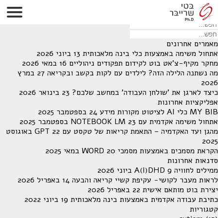
לא נמצאו תוצאות תחת קטגוריה זו.
מחפש משהו מסויים? השתמש בחיפוש
מאמרים אחרונים
אתחול משימה באמצעות כלי בינה מלאכותית
13 ביוני 2026
מחקר מקיף-צ'אט בוט לקידום תפקודים ניהוליים
16 במאי 2026
מה נשתנה הלילה הזה? לילדים עם לקות בקשב ובקריאה
27 במרץ
2026
כיצד לארגן את 'שולחן העבודה' במחשב שלכם?
23 בינואר 2026
אפליקציות אחרונות
MY BIB כלי AI לציטוט מקורות מידע
24 בספטמבר 2025
אתחול משימה אקדמית עם NOTEBOOK LM
23 בספטמבר 2025
מהגן ועד האקדמיה – התאמת קריאות של טקסט עם GPT
22 באוגוסט
2025
הקראת מסמכים באמצעות מסמכי WORD
20 במאי 2025
סדנאות אחרונות
ממילים לחוויה A(I)DHD
9 ביוני 2026
לראות מעבר לקושי- עקיפת קשיי קריאה והבעה
14 באפריל 2026
יצירת בוט מותאם אישית
22 באפריל 2026
כתיבת עבודה אקדמית באמצעות בינה מלאכותית
19 ביוני 2022
קטגוריות