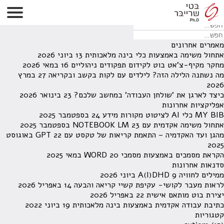
לא נמצאו תוצאות תחת קטגוריה זו.
מחפש משהו מסויים? השתמש בחיפוש
מאמרים אחרונים
אתחול משימה באמצעות כלי בינה מלאכותית
13 ביוני 2026
מחקר מקיף-צ'אט בוט לקידום תפקודים ניהוליים
16 במאי 2026
מה נשתנה הלילה הזה? לילדים עם לקות בקשב ובקריאה
27 במרץ
2026
כיצד לארגן את 'שולחן העבודה' במחשב שלכם?
23 בינואר 2026
אפליקציות אחרונות
MY BIB כלי AI לציטוט מקורות מידע
24 בספטמבר 2025
אתחול משימה אקדמית עם NOTEBOOK LM
23 בספטמבר 2025
מהגן ועד האקדמיה – התאמת קריאות של טקסט עם GPT
22 באוגוסט
2025
הקראת מסמכים באמצעות מסמכי WORD
20 במאי 2025
סדנאות אחרונות
ממילים לחוויה A(I)DHD
9 ביוני 2026
לראות מעבר לקושי- עקיפת קשיי קריאה והבעה
14 באפריל 2026
יצירת בוט מותאם אישית
22 באפריל 2026
כתיבת עבודה אקדמית באמצעות בינה מלאכותית
19 ביוני 2022
קטגוריות