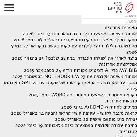
לא נמצאו תוצאות תחת קטגוריה זו.
מחפש משהו מסויים? השתמש בחיפוש
מאמרים אחרונים
אתחול משימה באמצעות כלי בינה מלאכותית
13 ביוני 2026
מחקר מקיף-צ'אט בוט לקידום תפקודים ניהוליים
16 במאי 2026
מה נשתנה הלילה הזה? לילדים עם לקות בקשב ובקריאה
27 במרץ
2026
כיצד לארגן את 'שולחן העבודה' במחשב שלכם?
23 בינואר 2026
אפליקציות אחרונות
MY BIB כלי AI לציטוט מקורות מידע
24 בספטמבר 2025
אתחול משימה אקדמית עם NOTEBOOK LM
23 בספטמבר 2025
מהגן ועד האקדמיה – התאמת קריאות של טקסט עם GPT
22 באוגוסט
2025
הקראת מסמכים באמצעות מסמכי WORD
20 במאי 2025
סדנאות אחרונות
ממילים לחוויה A(I)DHD
9 ביוני 2026
לראות מעבר לקושי- עקיפת קשיי קריאה והבעה
14 באפריל 2026
יצירת בוט מותאם אישית
22 באפריל 2026
כתיבת עבודה אקדמית באמצעות בינה מלאכותית
19 ביוני 2022
קטגוריות