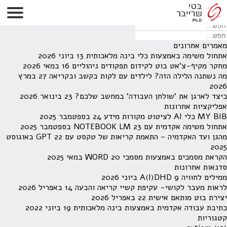
לא נמצאו תוצאות תחת קטגוריה זו.
מחפש משהו מסויים? השתמש בחיפוש
מאמרים אחרונים
אתחול משימה באמצעות כלי בינה מלאכותית
13 ביוני 2026
מחקר מקיף-צ'אט בוט לקידום תפקודים ניהוליים
16 במאי 2026
מה נשתנה הלילה הזה? לילדים עם לקות בקשב ובקריאה
27 במרץ
2026
כיצד לארגן את 'שולחן העבודה' במחשב שלכם?
23 בינואר 2026
אפליקציות אחרונות
MY BIB כלי AI לציטוט מקורות מידע
24 בספטמבר 2025
אתחול משימה אקדמית עם NOTEBOOK LM
23 בספטמבר 2025
מהגן ועד האקדמיה – התאמת קריאות של טקסט עם GPT
22 באוגוסט
2025
הקראת מסמכים באמצעות מסמכי WORD
20 במאי 2025
סדנאות אחרונות
ממילים לחוויה A(I)DHD
9 ביוני 2026
לראות מעבר לקושי- עקיפת קשיי קריאה והבעה
14 באפריל 2026
יצירת בוט מותאם אישית
22 באפריל 2026
כתיבת עבודה אקדמית באמצעות בינה מלאכותית
19 ביוני 2022
קטגוריות