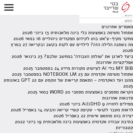
לא נמצאו תוצאות תחת קטגוריה זו.
מחפש משהו מסויים? השתמש בחיפוש
מאמרים אחרונים
אתחול משימה באמצעות כלי בינה מלאכותית
13 ביוני 2026
מחקר מקיף-צ'אט בוט לקידום תפקודים ניהוליים
16 במאי 2026
מה נשתנה הלילה הזה? לילדים עם לקות בקשב ובקריאה
27 במרץ
2026
כיצד לארגן את 'שולחן העבודה' במחשב שלכם?
23 בינואר 2026
אפליקציות אחרונות
MY BIB כלי AI לציטוט מקורות מידע
24 בספטמבר 2025
אתחול משימה אקדמית עם NOTEBOOK LM
23 בספטמבר 2025
מהגן ועד האקדמיה – התאמת קריאות של טקסט עם GPT
22 באוגוסט
2025
הקראת מסמכים באמצעות מסמכי WORD
20 במאי 2025
סדנאות אחרונות
ממילים לחוויה A(I)DHD
9 ביוני 2026
לראות מעבר לקושי- עקיפת קשיי קריאה והבעה
14 באפריל 2026
יצירת בוט מותאם אישית
22 באפריל 2026
כתיבת עבודה אקדמית באמצעות בינה מלאכותית
19 ביוני 2022
קטגוריות