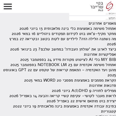
לא נמצאו תוצאות תחת קטגוריה זו.
מחפש משהו מסויים? השתמש בחיפוש
מאמרים אחרונים
אתחול משימה באמצעות כלי בינה מלאכותית
13 ביוני 2026
מחקר מקיף-צ'אט בוט לקידום תפקודים ניהוליים
16 במאי 2026
מה נשתנה הלילה הזה? לילדים עם לקות בקשב ובקריאה
27 במרץ
2026
כיצד לארגן את 'שולחן העבודה' במחשב שלכם?
23 בינואר 2026
אפליקציות אחרונות
MY BIB כלי AI לציטוט מקורות מידע
24 בספטמבר 2025
אתחול משימה אקדמית עם NOTEBOOK LM
23 בספטמבר 2025
מהגן ועד האקדמיה – התאמת קריאות של טקסט עם GPT
22 באוגוסט
2025
הקראת מסמכים באמצעות מסמכי WORD
20 במאי 2025
סדנאות אחרונות
ממילים לחוויה A(I)DHD
9 ביוני 2026
לראות מעבר לקושי- עקיפת קשיי קריאה והבעה
14 באפריל 2026
יצירת בוט מותאם אישית
22 באפריל 2026
כתיבת עבודה אקדמית באמצעות בינה מלאכותית
19 ביוני 2022
קטגוריות