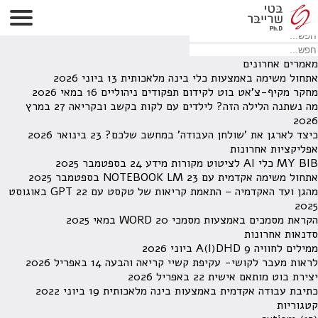
לא נמצאו תוצאות תחת קטגוריה זו.
מחפש משהו מסויים? השתמש בחיפוש
מאמרים אחרונים
אתחול משימה באמצעות כלי בינה מלאכותית
13 ביוני 2026
מחקר מקיף-צ'אט בוט לקידום תפקודים ניהוליים
16 במאי 2026
מה נשתנה הלילה הזה? לילדים עם לקות בקשב ובקריאה
27 במרץ
2026
כיצד לארגן את 'שולחן העבודה' במחשב שלכם?
23 בינואר 2026
אפליקציות אחרונות
MY BIB כלי AI לציטוט מקורות מידע
24 בספטמבר 2025
אתחול משימה אקדמית עם NOTEBOOK LM
23 בספטמבר 2025
מהגן ועד האקדמיה – התאמת קריאות של טקסט עם GPT
22 באוגוסט
2025
הקראת מסמכים באמצעות מסמכי WORD
20 במאי 2025
סדנאות אחרונות
ממילים לחוויה A(I)DHD
9 ביוני 2026
לראות מעבר לקושי- עקיפת קשיי קריאה והבעה
14 באפריל 2026
יצירת בוט מותאם אישית
22 באפריל 2026
כתיבת עבודה אקדמית באמצעות בינה מלאכותית
19 ביוני 2022
קטגוריות