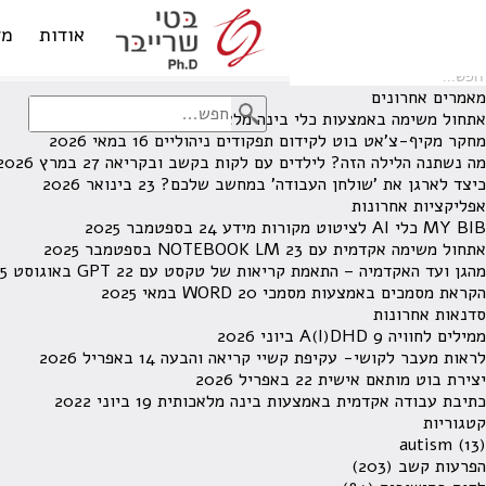
לא נמצאו תוצאות תחת קטגוריה זו.
מחפש משהו מסויים? השתמש בחיפוש
אודות
מד
מאמרים אחרונים
אתחול משימה באמצעות כלי בינה מלאכותית
13 ביוני 2026
מחקר מקיף-צ'אט בוט לקידום תפקודים ניהוליים
16 במאי 2026
מה נשתנה הלילה הזה? לילדים עם לקות בקשב ובקריאה
27 במרץ 2026
כיצד לארגן את 'שולחן העבודה' במחשב שלכם?
23 בינואר 2026
אפליקציות אחרונות
MY BIB כלי AI לציטוט מקורות מידע
24 בספטמבר 2025
אתחול משימה אקדמית עם NOTEBOOK LM
23 בספטמבר 2025
מהגן ועד האקדמיה – התאמת קריאות של טקסט עם GPT
22 באוגוסט 2025
הקראת מסמכים באמצעות מסמכי WORD
20 במאי 2025
סדנאות אחרונות
ממילים לחוויה A(I)DHD
9 ביוני 2026
לראות מעבר לקושי- עקיפת קשיי קריאה והבעה
14 באפריל 2026
יצירת בוט מותאם אישית
22 באפריל 2026
כתיבת עבודה אקדמית באמצעות בינה מלאכותית
19 ביוני 2022
קטגוריות
autism
(13)
הפרעות קשב
(203)