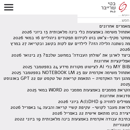
לא נמצאו תוצאות תחת קטגוריה זו.
מחפש משהו מסויים? השתמש בחיפוש
מאמרים אחרונים
אתחול משימה באמצעות כלי בינה מלאכותית
13 ביוני 2026
מחקר מקיף-צ'אט בוט לקידום תפקודים ניהוליים
16 במאי 2026
מה נשתנה הלילה הזה? לילדים עם לקות בקשב ובקריאה
27 במרץ
2026
כיצד לארגן את 'שולחן העבודה' במחשב שלכם?
23 בינואר 2026
אפליקציות אחרונות
MY BIB כלי AI לציטוט מקורות מידע
24 בספטמבר 2025
אתחול משימה אקדמית עם NOTEBOOK LM
23 בספטמבר 2025
מהגן ועד האקדמיה – התאמת קריאות של טקסט עם GPT
22 באוגוסט
2025
הקראת מסמכים באמצעות מסמכי WORD
20 במאי 2025
סדנאות אחרונות
ממילים לחוויה A(I)DHD
9 ביוני 2026
לראות מעבר לקושי- עקיפת קשיי קריאה והבעה
14 באפריל 2026
יצירת בוט מותאם אישית
22 באפריל 2026
כתיבת עבודה אקדמית באמצעות בינה מלאכותית
19 ביוני 2022
קטגוריות