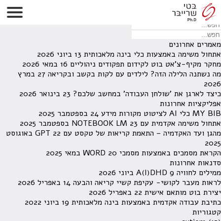
לא נמצאו תוצאות תחת קטגוריה זו.
מחפש משהו מסויים? השתמש בחיפוש
מאמרים אחרונים
אתחול משימה באמצעות כלי בינה מלאכותית
13 ביוני 2026
מחקר מקיף-צ'אט בוט לקידום תפקודים ניהוליים
16 במאי 2026
מה נשתנה הלילה הזה? לילדים עם לקות בקשב ובקריאה
27 במרץ
2026
כיצד לארגן את 'שולחן העבודה' במחשב שלכם?
23 בינואר 2026
אפליקציות אחרונות
MY BIB כלי AI לציטוט מקורות מידע
24 בספטמבר 2025
אתחול משימה אקדמית עם NOTEBOOK LM
23 בספטמבר 2025
מהגן ועד האקדמיה – התאמת קריאות של טקסט עם GPT
22 באוגוסט
2025
הקראת מסמכים באמצעות מסמכי WORD
20 במאי 2025
סדנאות אחרונות
ממילים לחוויה A(I)DHD
9 ביוני 2026
לראות מעבר לקושי- עקיפת קשיי קריאה והבעה
14 באפריל 2026
יצירת בוט מותאם אישית
22 באפריל 2026
כתיבת עבודה אקדמית באמצעות בינה מלאכותית
19 ביוני 2022
קטגוריות