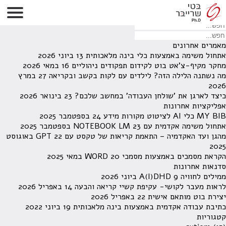
לא נמצאו תוצאות תחת קטגוריה זו.
מחפש משהו מסויים? השתמש בחיפוש
מאמרים אחרונים
אתחול משימה באמצעות כלי בינה מלאכותית
13 ביוני 2026
מחקר מקיף-צ'אט בוט לקידום תפקודים ניהוליים
16 במאי 2026
מה נשתנה הלילה הזה? לילדים עם לקות בקשב ובקריאה
27 במרץ
2026
כיצד לארגן את 'שולחן העבודה' במחשב שלכם?
23 בינואר 2026
אפליקציות אחרונות
MY BIB כלי AI לציטוט מקורות מידע
24 בספטמבר 2025
אתחול משימה אקדמית עם NOTEBOOK LM
23 בספטמבר 2025
מהגן ועד האקדמיה – התאמת קריאות של טקסט עם GPT
22 באוגוסט
2025
הקראת מסמכים באמצעות מסמכי WORD
20 במאי 2025
סדנאות אחרונות
ממילים לחוויה A(I)DHD
9 ביוני 2026
לראות מעבר לקושי- עקיפת קשיי קריאה והבעה
14 באפריל 2026
יצירת בוט מותאם אישית
22 באפריל 2026
כתיבת עבודה אקדמית באמצעות בינה מלאכותית
19 ביוני 2022
קטגוריות