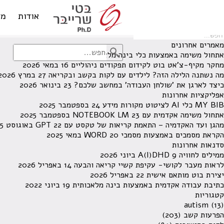
לא נמצאו תוצאות תחת קטגוריה זו.
מחפש משהו מסויים? השתמש בחיפוש
אודות
מד
מאמרים אחרונים
אתחול משימה באמצעות כלי בינה מלאכותית
13 ביוני 2026
מחקר מקיף-צ'אט בוט לקידום תפקודים ניהוליים
16 במאי 2026
מה נשתנה הלילה הזה? לילדים עם לקות בקשב ובקריאה
27 במרץ 2026
כיצד לארגן את 'שולחן העבודה' במחשב שלכם?
23 בינואר 2026
אפליקציות אחרונות
MY BIB כלי AI לציטוט מקורות מידע
24 בספטמבר 2025
אתחול משימה אקדמית עם NOTEBOOK LM
23 בספטמבר 2025
מהגן ועד האקדמיה – התאמת קריאות של טקסט עם GPT
22 באוגוסט 2025
הקראת מסמכים באמצעות מסמכי WORD
20 במאי 2025
סדנאות אחרונות
ממילים לחוויה A(I)DHD
9 ביוני 2026
לראות מעבר לקושי- עקיפת קשיי קריאה והבעה
14 באפריל 2026
יצירת בוט מותאם אישית
22 באפריל 2026
כתיבת עבודה אקדמית באמצעות בינה מלאכותית
19 ביוני 2022
קטגוריות
autism
(13)
הפרעות קשב
(203)