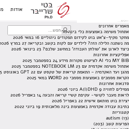
לא נמצאו תוצאות תחת קטגוריה זו.
מחפש משהו מסויים? השתמש בחיפוש
אודות
מד
מאמרים אחרונים
אתחול משימה באמצעות כלי בינה מלאכותית
13 ביוני 2026
מחקר מקיף-צ'אט בוט לקידום תפקודים ניהוליים
16 במאי 2026
מה נשתנה הלילה הזה? לילדים עם לקות בקשב ובקריאה
27 במרץ 2026
כיצד לארגן את 'שולחן העבודה' במחשב שלכם?
23 בינואר 2026
אפליקציות אחרונות
MY BIB כלי AI לציטוט מקורות מידע
24 בספטמבר 2025
אתחול משימה אקדמית עם NOTEBOOK LM
23 בספטמבר 2025
מהגן ועד האקדמיה – התאמת קריאות של טקסט עם GPT
22 באוגוסט 2025
הקראת מסמכים באמצעות מסמכי WORD
20 במאי 2025
סדנאות אחרונות
ממילים לחוויה A(I)DHD
9 ביוני 2026
לראות מעבר לקושי- עקיפת קשיי קריאה והבעה
14 באפריל 2026
יצירת בוט מותאם אישית
22 באפריל 2026
כתיבת עבודה אקדמית באמצעות בינה מלאכותית
19 ביוני 2022
קטגוריות
autism
(13)
הפרעות קשב
(203)