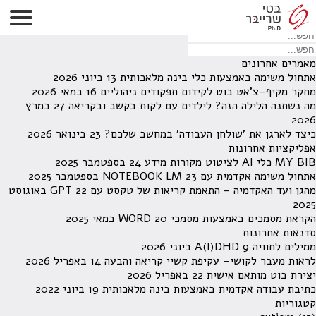
לא נמצאו תוצאות תחת קטגוריה זו.
מחפש משהו מסויים? השתמש בחיפוש
מאמרים אחרונים
אתחול משימה באמצעות כלי בינה מלאכותית
13 ביוני 2026
מחקר מקיף-צ'אט בוט לקידום תפקודים ניהוליים
16 במאי 2026
מה נשתנה הלילה הזה? לילדים עם לקות בקשב ובקריאה
27 במרץ
2026
כיצד לארגן את 'שולחן העבודה' במחשב שלכם?
23 בינואר 2026
אפליקציות אחרונות
MY BIB כלי AI לציטוט מקורות מידע
24 בספטמבר 2025
אתחול משימה אקדמית עם NOTEBOOK LM
23 בספטמבר 2025
מהגן ועד האקדמיה – התאמת קריאות של טקסט עם GPT
22 באוגוסט
2025
הקראת מסמכים באמצעות מסמכי WORD
20 במאי 2025
סדנאות אחרונות
ממילים לחוויה A(I)DHD
9 ביוני 2026
לראות מעבר לקושי- עקיפת קשיי קריאה והבעה
14 באפריל 2026
יצירת בוט מותאם אישית
22 באפריל 2026
כתיבת עבודה אקדמית באמצעות בינה מלאכותית
19 ביוני 2022
קטגוריות