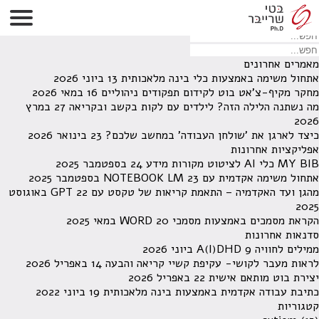
לא נמצאו תוצאות תחת קטגוריה זו.
מחפש משהו מסויים? השתמש בחיפוש
מאמרים אחרונים
אתחול משימה באמצעות כלי בינה מלאכותית
13 ביוני 2026
מחקר מקיף-צ'אט בוט לקידום תפקודים ניהוליים
16 במאי 2026
מה נשתנה הלילה הזה? לילדים עם לקות בקשב ובקריאה
27 במרץ
2026
כיצד לארגן את 'שולחן העבודה' במחשב שלכם?
23 בינואר 2026
אפליקציות אחרונות
MY BIB כלי AI לציטוט מקורות מידע
24 בספטמבר 2025
אתחול משימה אקדמית עם NOTEBOOK LM
23 בספטמבר 2025
מהגן ועד האקדמיה – התאמת קריאות של טקסט עם GPT
22 באוגוסט
2025
הקראת מסמכים באמצעות מסמכי WORD
20 במאי 2025
סדנאות אחרונות
ממילים לחוויה A(I)DHD
9 ביוני 2026
לראות מעבר לקושי- עקיפת קשיי קריאה והבעה
14 באפריל 2026
יצירת בוט מותאם אישית
22 באפריל 2026
כתיבת עבודה אקדמית באמצעות בינה מלאכותית
19 ביוני 2022
קטגוריות