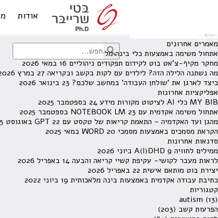
לא נמצאו תוצאות תחת קטגוריה זו.
מחפש משהו מסויים? השתמש בחיפוש
אודות
מד
מאמרים אחרונים
אתחול משימה באמצעות כלי בינה מלאכותית
13 ביוני 2026
מחקר מקיף-צ'אט בוט לקידום תפקודים ניהוליים
16 במאי 2026
מה נשתנה הלילה הזה? לילדים עם לקות בקשב ובקריאה
27 במרץ 2026
כיצד לארגן את 'שולחן העבודה' במחשב שלכם?
23 בינואר 2026
אפליקציות אחרונות
MY BIB כלי AI לציטוט מקורות מידע
24 בספטמבר 2025
אתחול משימה אקדמית עם NOTEBOOK LM
23 בספטמבר 2025
מהגן ועד האקדמיה – התאמת קריאות של טקסט עם GPT
22 באוגוסט 2025
הקראת מסמכים באמצעות מסמכי WORD
20 במאי 2025
סדנאות אחרונות
ממילים לחוויה A(I)DHD
9 ביוני 2026
לראות מעבר לקושי- עקיפת קשיי קריאה והבעה
14 באפריל 2026
יצירת בוט מותאם אישית
22 באפריל 2026
כתיבת עבודה אקדמית באמצעות בינה מלאכותית
19 ביוני 2022
קטגוריות
autism
(13)
הפרעות קשב
(203)