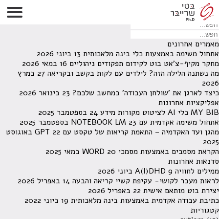
לא נמצאו תוצאות תחת קטגוריה זו.
מחפש משהו מסויים? השתמש בחיפוש
מאמרים אחרונים
אתחול משימה באמצעות כלי בינה מלאכותית
13 ביוני 2026
מחקר מקיף-צ'אט בוט לקידום תפקודים ניהוליים
16 במאי 2026
מה נשתנה הלילה הזה? לילדים עם לקות בקשב ובקריאה
27 במרץ
2026
כיצד לארגן את 'שולחן העבודה' במחשב שלכם?
23 בינואר 2026
אפליקציות אחרונות
MY BIB כלי AI לציטוט מקורות מידע
24 בספטמבר 2025
אתחול משימה אקדמית עם NOTEBOOK LM
23 בספטמבר 2025
מהגן ועד האקדמיה – התאמת קריאות של טקסט עם GPT
22 באוגוסט
2025
הקראת מסמכים באמצעות מסמכי WORD
20 במאי 2025
סדנאות אחרונות
ממילים לחוויה A(I)DHD
9 ביוני 2026
לראות מעבר לקושי- עקיפת קשיי קריאה והבעה
14 באפריל 2026
יצירת בוט מותאם אישית
22 באפריל 2026
כתיבת עבודה אקדמית באמצעות בינה מלאכותית
19 ביוני 2022
קטגוריות