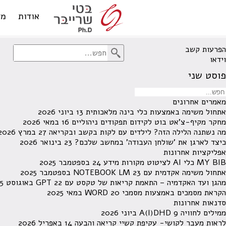
ארכיון תגיות: וידאו
אודות
מד
הפרעות קשב
וידאו
פוסט שני
מאמרים אחרונים
אתחול משימה באמצעות כלי בינה מלאכותית
13 ביוני 2026
מחקר מקיף-צ'אט בוט לקידום תפקודים ניהוליים
16 במאי 2026
מה נשתנה הלילה הזה? לילדים עם לקות בקשב ובקריאה
27 במרץ 2026
כיצד לארגן את 'שולחן העבודה' במחשב שלכם?
23 בינואר 2026
אפליקציות אחרונות
MY BIB כלי AI לציטוט מקורות מידע
24 בספטמבר 2025
אתחול משימה אקדמית עם NOTEBOOK LM
23 בספטמבר 2025
מהגן ועד האקדמיה – התאמת קריאות של טקסט עם GPT
22 באוגוסט 2025
הקראת מסמכים באמצעות מסמכי WORD
20 במאי 2025
סדנאות אחרונות
ממילים לחוויה A(I)DHD
9 ביוני 2026
לראות מעבר לקושי- עקיפת קשיי קריאה והבעה
14 באפריל 2026