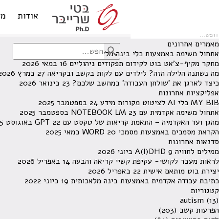
לא נמצאו תוצאות תחת קטגוריה זו.
מחפש משהו מסויים? השתמש בחיפוש
אודות
מד
מאמרים אחרונים
אתחול משימה באמצעות כלי בינה מלאכותית
13 ביוני 2026
מחקר מקיף-צ'אט בוט לקידום תפקודים ניהוליים
16 במאי 2026
מה נשתנה הלילה הזה? לילדים עם לקות בקשב ובקריאה
27 במרץ 2026
כיצד לארגן את 'שולחן העבודה' במחשב שלכם?
23 בינואר 2026
אפליקציות אחרונות
MY BIB כלי AI לציטוט מקורות מידע
24 בספטמבר 2025
אתחול משימה אקדמית עם NOTEBOOK LM
23 בספטמבר 2025
מהגן ועד האקדמיה – התאמת קריאות של טקסט עם GPT
22 באוגוסט 2025
הקראת מסמכים באמצעות מסמכי WORD
20 במאי 2025
סדנאות אחרונות
ממילים לחוויה A(I)DHD
9 ביוני 2026
לראות מעבר לקושי- עקיפת קשיי קריאה והבעה
14 באפריל 2026
יצירת בוט מותאם אישית
22 באפריל 2026
כתיבת עבודה אקדמית באמצעות בינה מלאכותית
19 ביוני 2022
קטגוריות
autism
(13)
הפרעות קשב
(203)