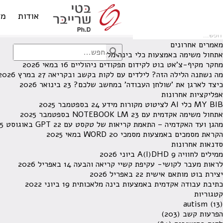
לא נמצאו תוצאות תחת קטגוריה זו.
מחפש משהו מסויים? השתמש בחיפוש
אודות
מד
מאמרים אחרונים
אתחול משימה באמצעות כלי בינה מלאכותית
13 ביוני 2026
מחקר מקיף-צ'אט בוט לקידום תפקודים ניהוליים
16 במאי 2026
מה נשתנה הלילה הזה? לילדים עם לקות בקשב ובקריאה
27 במרץ 2026
כיצד לארגן את 'שולחן העבודה' במחשב שלכם?
23 בינואר 2026
אפליקציות אחרונות
MY BIB כלי AI לציטוט מקורות מידע
24 בספטמבר 2025
אתחול משימה אקדמית עם NOTEBOOK LM
23 בספטמבר 2025
מהגן ועד האקדמיה – התאמת קריאות של טקסט עם GPT
22 באוגוסט 2025
הקראת מסמכים באמצעות מסמכי WORD
20 במאי 2025
סדנאות אחרונות
ממילים לחוויה A(I)DHD
9 ביוני 2026
לראות מעבר לקושי- עקיפת קשיי קריאה והבעה
14 באפריל 2026
יצירת בוט מותאם אישית
22 באפריל 2026
כתיבת עבודה אקדמית באמצעות בינה מלאכותית
19 ביוני 2022
קטגוריות
autism
(13)
הפרעות קשב
(203)