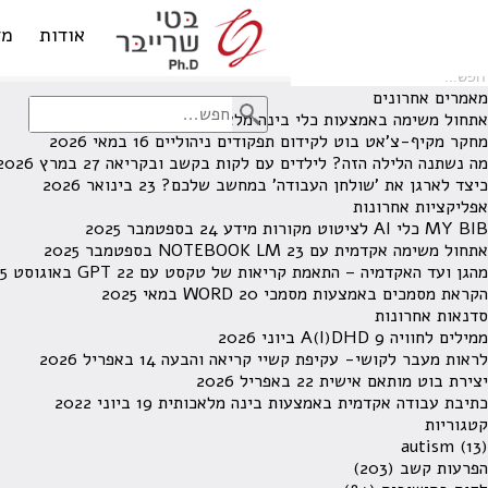
לא נמצאו תוצאות תחת קטגוריה זו.
מחפש משהו מסויים? השתמש בחיפוש
אודות
מד
מאמרים אחרונים
אתחול משימה באמצעות כלי בינה מלאכותית
13 ביוני 2026
מחקר מקיף-צ'אט בוט לקידום תפקודים ניהוליים
16 במאי 2026
מה נשתנה הלילה הזה? לילדים עם לקות בקשב ובקריאה
27 במרץ 2026
כיצד לארגן את 'שולחן העבודה' במחשב שלכם?
23 בינואר 2026
אפליקציות אחרונות
MY BIB כלי AI לציטוט מקורות מידע
24 בספטמבר 2025
אתחול משימה אקדמית עם NOTEBOOK LM
23 בספטמבר 2025
מהגן ועד האקדמיה – התאמת קריאות של טקסט עם GPT
22 באוגוסט 2025
הקראת מסמכים באמצעות מסמכי WORD
20 במאי 2025
סדנאות אחרונות
ממילים לחוויה A(I)DHD
9 ביוני 2026
לראות מעבר לקושי- עקיפת קשיי קריאה והבעה
14 באפריל 2026
יצירת בוט מותאם אישית
22 באפריל 2026
כתיבת עבודה אקדמית באמצעות בינה מלאכותית
19 ביוני 2022
קטגוריות
autism
(13)
הפרעות קשב
(203)