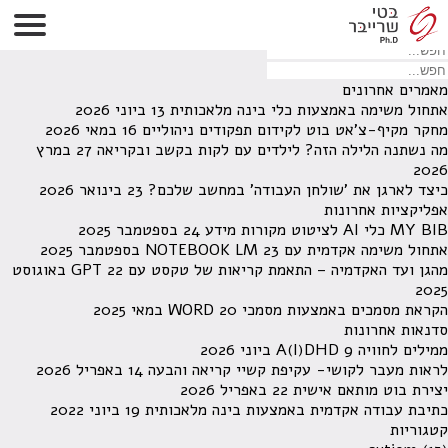
לא נמצאו תוצאות תחת קטגוריה זו.
מחפש משהו מסויים? השתמש בחיפוש
מאמרים אחרונים
אתחול משימה באמצעות כלי בינה מלאכותית
13 ביוני 2026
מחקר מקיף-צ'אט בוט לקידום תפקודים ניהוליים
16 במאי 2026
מה נשתנה הלילה הזה? לילדים עם לקות בקשב ובקריאה
27 במרץ
2026
כיצד לארגן את 'שולחן העבודה' במחשב שלכם?
23 בינואר 2026
אפליקציות אחרונות
MY BIB כלי AI לציטוט מקורות מידע
24 בספטמבר 2025
אתחול משימה אקדמית עם NOTEBOOK LM
23 בספטמבר 2025
מהגן ועד האקדמיה – התאמת קריאות של טקסט עם GPT
22 באוגוסט
2025
הקראת מסמכים באמצעות מסמכי WORD
20 במאי 2025
סדנאות אחרונות
ממילים לחוויה A(I)DHD
9 ביוני 2026
לראות מעבר לקושי- עקיפת קשיי קריאה והבעה
14 באפריל 2026
יצירת בוט מותאם אישית
22 באפריל 2026
כתיבת עבודה אקדמית באמצעות בינה מלאכותית
19 ביוני 2022
קטגוריות