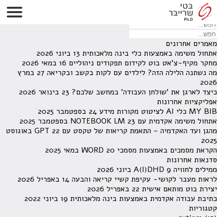
לא נמצאו תוצאות תחת קטגוריה זו.
מחפש משהו מסויים? השתמש בחיפוש
מאמרים אחרונים
אתחול משימה באמצעות כלי בינה מלאכותית
13 ביוני 2026
מחקר מקיף-צ'אט בוט לקידום תפקודים ניהוליים
16 במאי 2026
מה נשתנה הלילה הזה? לילדים עם לקות בקשב ובקריאה
27 במרץ
2026
כיצד לארגן את 'שולחן העבודה' במחשב שלכם?
23 בינואר 2026
אפליקציות אחרונות
MY BIB כלי AI לציטוט מקורות מידע
24 בספטמבר 2025
אתחול משימה אקדמית עם NOTEBOOK LM
23 בספטמבר 2025
מהגן ועד האקדמיה – התאמת קריאות של טקסט עם GPT
22 באוגוסט
2025
הקראת מסמכים באמצעות מסמכי WORD
20 במאי 2025
סדנאות אחרונות
ממילים לחוויה A(I)DHD
9 ביוני 2026
לראות מעבר לקושי- עקיפת קשיי קריאה והבעה
14 באפריל 2026
יצירת בוט מותאם אישית
22 באפריל 2026
כתיבת עבודה אקדמית באמצעות בינה מלאכותית
19 ביוני 2022
קטגוריות