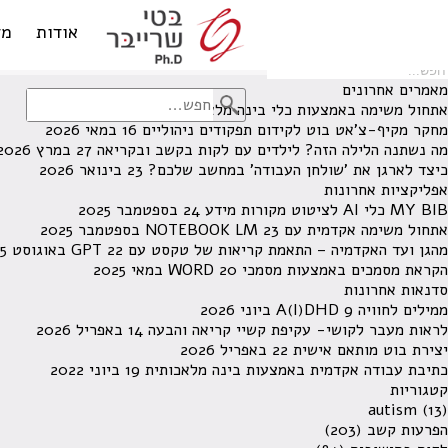
לא נמצאו תוצאות תחת קטגוריה זו.
מחפש משהו מסויים? השתמש בחיפוש
אודות
מד
מאמרים אחרונים
אתחול משימה באמצעות כלי בינה מלאכותית
13 ביוני 2026
מחקר מקיף-צ'אט בוט לקידום תפקודים ניהוליים
16 במאי 2026
מה נשתנה הלילה הזה? לילדים עם לקות בקשב ובקריאה
27 במרץ 2026
כיצד לארגן את 'שולחן העבודה' במחשב שלכם?
23 בינואר 2026
אפליקציות אחרונות
MY BIB כלי AI לציטוט מקורות מידע
24 בספטמבר 2025
אתחול משימה אקדמית עם NOTEBOOK LM
23 בספטמבר 2025
מהגן ועד האקדמיה – התאמת קריאות של טקסט עם GPT
22 באוגוסט 2025
הקראת מסמכים באמצעות מסמכי WORD
20 במאי 2025
סדנאות אחרונות
ממילים לחוויה A(I)DHD
9 ביוני 2026
לראות מעבר לקושי- עקיפת קשיי קריאה והבעה
14 באפריל 2026
יצירת בוט מותאם אישית
22 באפריל 2026
כתיבת עבודה אקדמית באמצעות בינה מלאכותית
19 ביוני 2022
קטגוריות
autism
(13)
הפרעות קשב
(203)