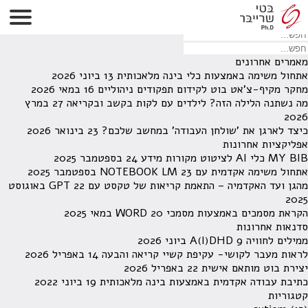
לא נמצאו תוצאות תחת קטגוריה זו.
מחפש משהו מסויים? השתמש בחיפוש
מאמרים אחרונים
אתחול משימה באמצעות כלי בינה מלאכותית
13 ביוני 2026
מחקר מקיף-צ'אט בוט לקידום תפקודים ניהוליים
16 במאי 2026
מה נשתנה הלילה הזה? לילדים עם לקות בקשב ובקריאה
27 במרץ
2026
כיצד לארגן את 'שולחן העבודה' במחשב שלכם?
23 בינואר 2026
אפליקציות אחרונות
MY BIB כלי AI לציטוט מקורות מידע
24 בספטמבר 2025
אתחול משימה אקדמית עם NOTEBOOK LM
23 בספטמבר 2025
מהגן ועד האקדמיה – התאמת קריאות של טקסט עם GPT
22 באוגוסט
2025
הקראת מסמכים באמצעות מסמכי WORD
20 במאי 2025
סדנאות אחרונות
ממילים לחוויה A(I)DHD
9 ביוני 2026
לראות מעבר לקושי- עקיפת קשיי קריאה והבעה
14 באפריל 2026
יצירת בוט מותאם אישית
22 באפריל 2026
כתיבת עבודה אקדמית באמצעות בינה מלאכותית
19 ביוני 2022
קטגוריות