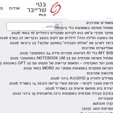
לא נמצאו תוצאות תחת קטגוריה זו.
מחפש משהו מסויים? השתמש בחיפוש
אודות
מד
מאמרים אחרונים
אתחול משימה באמצעות כלי בינה מלאכותית
13 ביוני 2026
מחקר מקיף-צ'אט בוט לקידום תפקודים ניהוליים
16 במאי 2026
מה נשתנה הלילה הזה? לילדים עם לקות בקשב ובקריאה
27 במרץ 2026
כיצד לארגן את 'שולחן העבודה' במחשב שלכם?
23 בינואר 2026
אפליקציות אחרונות
MY BIB כלי AI לציטוט מקורות מידע
24 בספטמבר 2025
אתחול משימה אקדמית עם NOTEBOOK LM
23 בספטמבר 2025
מהגן ועד האקדמיה – התאמת קריאות של טקסט עם GPT
22 באוגוסט 2025
הקראת מסמכים באמצעות מסמכי WORD
20 במאי 2025
סדנאות אחרונות
ממילים לחוויה A(I)DHD
9 ביוני 2026
לראות מעבר לקושי- עקיפת קשיי קריאה והבעה
14 באפריל 2026
יצירת בוט מותאם אישית
22 באפריל 2026
כתיבת עבודה אקדמית באמצעות בינה מלאכותית
19 ביוני 2022
קטגוריות
autism
(13)
הפרעות קשב
(203)