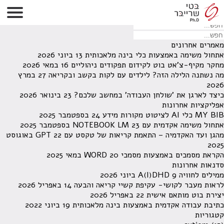
לא נמצאו תוצאות תחת קטגוריה זו.
מחפש משהו מסויים? השתמש בחיפוש
מאמרים אחרונים
אתחול משימה באמצעות כלי בינה מלאכותית
13 ביוני 2026
מחקר מקיף-צ'אט בוט לקידום תפקודים ניהוליים
16 במאי 2026
מה נשתנה הלילה הזה? לילדים עם לקות בקשב ובקריאה
27 במרץ
2026
כיצד לארגן את 'שולחן העבודה' במחשב שלכם?
23 בינואר 2026
אפליקציות אחרונות
MY BIB כלי AI לציטוט מקורות מידע
24 בספטמבר 2025
אתחול משימה אקדמית עם NOTEBOOK LM
23 בספטמבר 2025
מהגן ועד האקדמיה – התאמת קריאות של טקסט עם GPT
22 באוגוסט
2025
הקראת מסמכים באמצעות מסמכי WORD
20 במאי 2025
סדנאות אחרונות
ממילים לחוויה A(I)DHD
9 ביוני 2026
לראות מעבר לקושי- עקיפת קשיי קריאה והבעה
14 באפריל 2026
יצירת בוט מותאם אישית
22 באפריל 2026
כתיבת עבודה אקדמית באמצעות בינה מלאכותית
19 ביוני 2022
קטגוריות