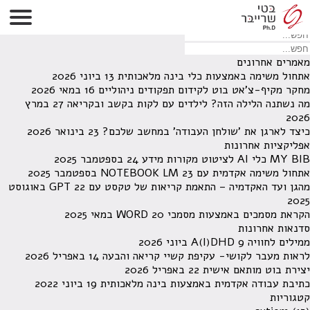
לא נמצאו תוצאות תחת קטגוריה זו.
מחפש משהו מסויים? השתמש בחיפוש
מאמרים אחרונים
אתחול משימה באמצעות כלי בינה מלאכותית
13 ביוני 2026
מחקר מקיף-צ'אט בוט לקידום תפקודים ניהוליים
16 במאי 2026
מה נשתנה הלילה הזה? לילדים עם לקות בקשב ובקריאה
27 במרץ
2026
כיצד לארגן את 'שולחן העבודה' במחשב שלכם?
23 בינואר 2026
אפליקציות אחרונות
MY BIB כלי AI לציטוט מקורות מידע
24 בספטמבר 2025
אתחול משימה אקדמית עם NOTEBOOK LM
23 בספטמבר 2025
מהגן ועד האקדמיה – התאמת קריאות של טקסט עם GPT
22 באוגוסט
2025
הקראת מסמכים באמצעות מסמכי WORD
20 במאי 2025
סדנאות אחרונות
ממילים לחוויה A(I)DHD
9 ביוני 2026
לראות מעבר לקושי- עקיפת קשיי קריאה והבעה
14 באפריל 2026
יצירת בוט מותאם אישית
22 באפריל 2026
כתיבת עבודה אקדמית באמצעות בינה מלאכותית
19 ביוני 2022
קטגוריות