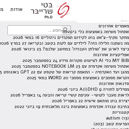
לא נמצאו תוצאות תחת קטגוריה זו.
מחפש משהו מסויים? השתמש בחיפוש
אודות
מד
מאמרים אחרונים
אתחול משימה באמצעות כלי בינה מלאכותית
13 ביוני 2026
מחקר מקיף-צ'אט בוט לקידום תפקודים ניהוליים
16 במאי 2026
מה נשתנה הלילה הזה? לילדים עם לקות בקשב ובקריאה
27 במרץ 2026
כיצד לארגן את 'שולחן העבודה' במחשב שלכם?
23 בינואר 2026
אפליקציות אחרונות
MY BIB כלי AI לציטוט מקורות מידע
24 בספטמבר 2025
אתחול משימה אקדמית עם NOTEBOOK LM
23 בספטמבר 2025
מהגן ועד האקדמיה – התאמת קריאות של טקסט עם GPT
22 באוגוסט 2025
הקראת מסמכים באמצעות מסמכי WORD
20 במאי 2025
סדנאות אחרונות
ממילים לחוויה A(I)DHD
9 ביוני 2026
לראות מעבר לקושי- עקיפת קשיי קריאה והבעה
14 באפריל 2026
יצירת בוט מותאם אישית
22 באפריל 2026
כתיבת עבודה אקדמית באמצעות בינה מלאכותית
19 ביוני 2022
קטגוריות
autism
(13)
הפרעות קשב
(203)